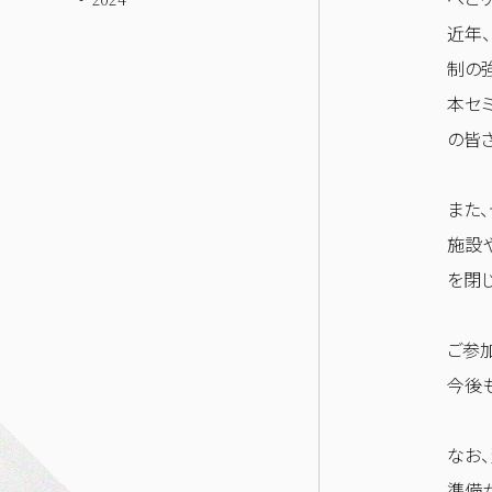
近年
制の
本セ
の皆
また
施設
を閉
ご参
今後
なお
準備