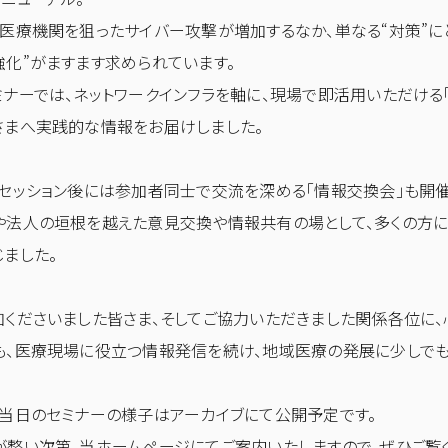
、医療機関を狙ったサイバー攻撃が増加するなか、単なる“対策”に
強化”がますます求められています。
ミナーでは、ネットワークインフラを軸に、現場で即活用いただける「
さまへ実践的な情報をお届けしました。
、セッション後には参加者同士で交流を深める「情報交換会」も開催
や法人の垣根を越えた意見交換や情報共有の場として、多くの方に
じました。
加くださいました皆さま、そしてご協力いただきました関係各位に、
も、医療現場に役立つ情報発信を続け、地域医療の発展に少しでも
、当日のセミナーの様子はアーカイブにて公開予定です。
が整い次第、当ホームページにてご案内いたしますので、ぜひご覧く